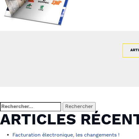
ART
NAVIGATION
DE
Rechercher :
ARTICLES RÉCEN
L’ARTICLE
Facturation électronique, les changements !