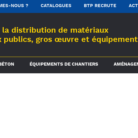
MES-NOUS ?
CATALOGUES
BTP RECRUTE
ACT
la distribution de matériaux
x publics, gros œuvre et équipement
BÉTON
ÉQUIPEMENTS DE CHANTIERS
AMÉNAGEM